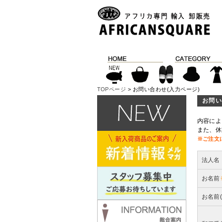
TOPページ
> お問い合わせ(入力ページ)
お問い
内容によ
また、休
※ご注文
法人名
お名前
お名前