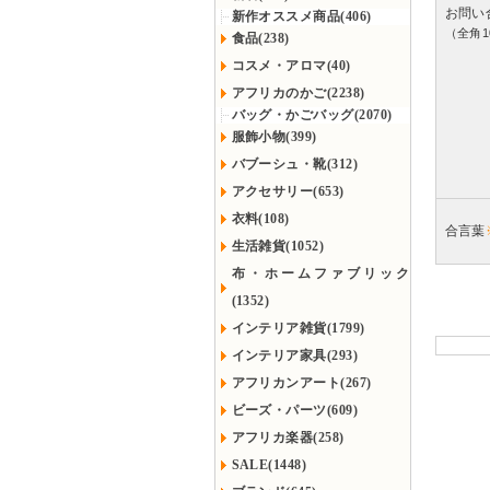
お問い
新作オススメ商品(406)
（全角1
食品(238)
コスメ・アロマ(40)
アフリカのかご(2238)
バッグ・かごバッグ(2070)
服飾小物(399)
バブーシュ・靴(312)
アクセサリー(653)
衣料(108)
合言葉
生活雑貨(1052)
布・ホームファブリック
(1352)
インテリア雑貨(1799)
インテリア家具(293)
アフリカンアート(267)
ビーズ・パーツ(609)
アフリカ楽器(258)
SALE(1448)