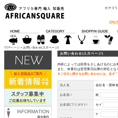
カテゴリ
TOPページ
> お問い合わせ(入力ページ)
お問い合わせ(入力ページ)
内容によっては回答をさしあげるのにお
また、休業日は翌営業日以降の対応とな
※ご注文に関するお問い合わせには、必ず「
法人名
会社名・団体
お名前
※
姓
お名前(フリガナ)
※
セイ
〒