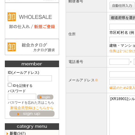
郵便番号
市区町村名 (例
住所
建物・マンショ
住所は2つに分
電話番号
-
ID(メールアドレス)
メールアドレス
※
IDを記憶する
確認のため2度
パスワード
パスワードを忘れた方はこちら
新規会員登録はこちらから
新着(567)