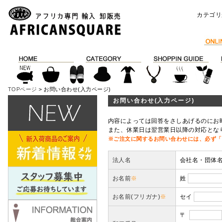
カテゴリ
TOPページ
> お問い合わせ(入力ページ)
お問い合わせ(入力ページ)
内容によっては回答をさしあげるのにお
また、休業日は翌営業日以降の対応とな
※ご注文に関するお問い合わせには、必ず「
法人名
会社名・団体
お名前
※
姓
お名前(フリガナ)
※
セイ
〒