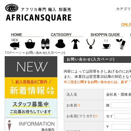
カテゴリ
TOPページ
> お問い合わせ(入力ページ)
お問い合わせ(入力ページ)
内容によっては回答をさしあげるのにお
また、休業日は翌営業日以降の対応とな
※ご注文に関するお問い合わせには、必ず「
法人名
会社名・団体
お名前
※
姓
お名前(フリガナ)
※
セイ
〒