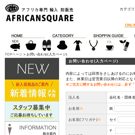
カテゴリ
TOPページ
> お問い合わせ(入力ページ)
お問い合わせ(入力ページ)
内容によっては回答をさしあげるのにお
また、休業日は翌営業日以降の対応とな
※ご注文に関するお問い合わせには、必ず「
法人名
会社名・団体
お名前
※
姓
お名前(フリガナ)
※
セイ
〒