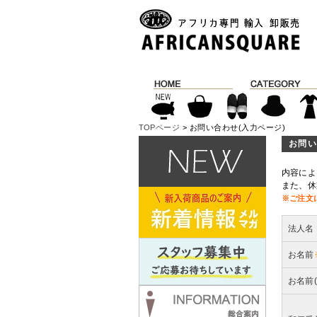
TOPページ
> お問い合わせ(入力ページ)
お問い
内容によ
また、休
※ご注文
法人名
お名前
お名前