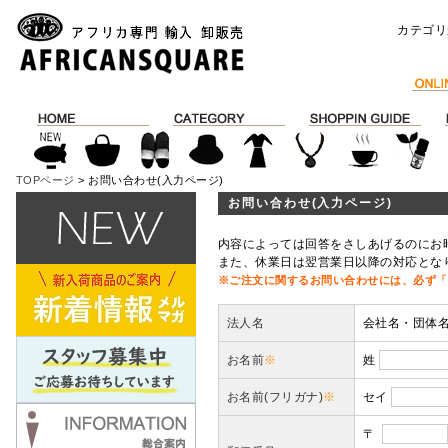
カテゴリ
TOPページ
> お問い合わせ(入力ページ)
お問い合わせ(入力ページ)
内容によっては回答をさしあげるのにお
また、休業日は翌営業日以降の対応とな
※ご注文に関するお問い合わせには、必ず「
法人名
会社名・団体
お名前
※
姓
お名前(フリガナ)
※
セイ
〒