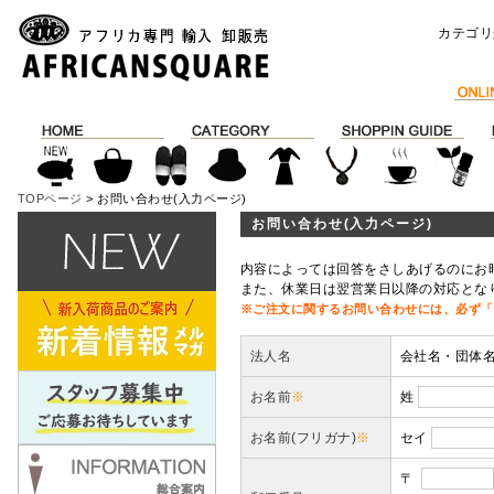
カテゴリ
TOPページ
> お問い合わせ(入力ページ)
お問い合わせ(入力ページ)
内容によっては回答をさしあげるのにお
また、休業日は翌営業日以降の対応とな
※ご注文に関するお問い合わせには、必ず「
法人名
会社名・団体
お名前
※
姓
お名前(フリガナ)
※
セイ
〒