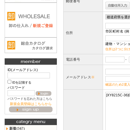
郵便番号
市区町村名 (例
住所
建物・マンショ
住所は2つに分
電話番号
-
ID(メールアドレス)
メールアドレス
※
IDを記憶する
確認のため2度
パスワード
パスワードを忘れた方はこちら
新規会員登録はこちらから
新着(567)