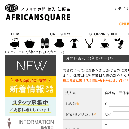
カテゴリ
TOPページ
> お問い合わせ(入力ページ)
お問い合わせ(入力ページ)
内容によっては回答をさしあげるのにお
また、休業日は翌営業日以降の対応とな
※ご注文に関するお問い合わせには、必ず「
法人名
会社名・団体
お名前
※
姓
お名前(フリガナ)
※
セイ
〒