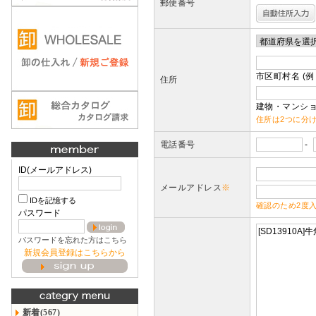
郵便番号
市区町村名 (例
住所
建物・マンショ
住所は2つに分
電話番号
-
ID(メールアドレス)
メールアドレス
※
IDを記憶する
確認のため2度
パスワード
パスワードを忘れた方はこちら
新規会員登録はこちらから
新着(567)