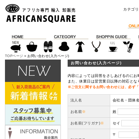
カテゴリ
TOPページ
> お問い合わせ(入力ページ)
お問い合わせ(入力ページ)
内容によっては回答をさしあげるのにお
また、休業日は翌営業日以降の対応とな
※ご注文に関するお問い合わせには、必ず「
法人名
会社名・団体
お名前
※
姓
お名前(フリガナ)
※
セイ
〒