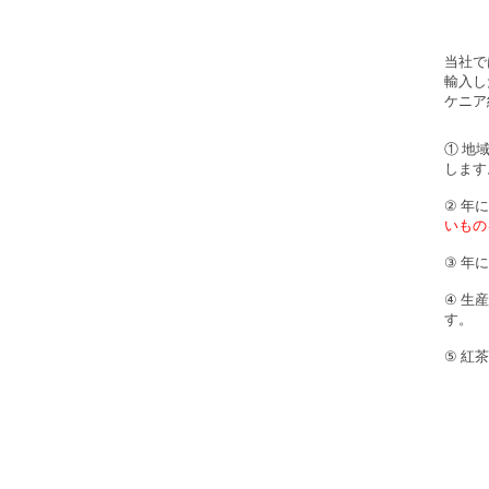
当社で
輸入し
ケニア
① 地
します
② 年
いもの
③ 年
④ 生
す。
⑤ 紅