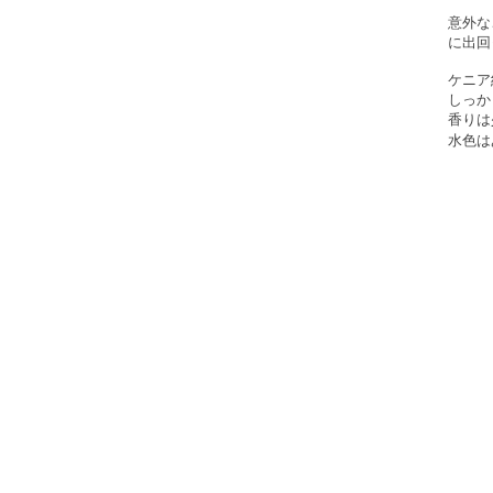
意外な
に出回
ケニア
しっか
香りは
水色は