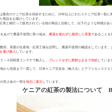
は最良のケニア紅茶を供給するために、20年以上にわたりケニア紅茶一筋に
た商品をお届けしています。
紅茶と銘打って販売されている他の商品と比較して、以下のような特徴があ
域をあげて農薬不使用に取り組み、
農薬を使わずに栽培した茶葉
であることを
。
に数回、茶葉の生産地・紅茶工場を訪問し、農薬不使用の確認をしています。
を選び購入
しています。
に２～４回程度コンテナで輸入し、
ブレンドせずに新鮮なままで供給
していま
産地から包装まで一貫して、日本ケニア交友会（輸入元）とアフリカンスクエ
茶の売上金の一部を
地元に還元
しています。
ケニアの紅茶の製法について BP