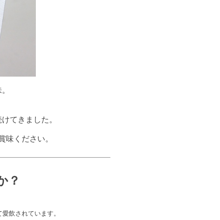
味。
続けてきました。
賞味ください。
か？
て愛飲されています。