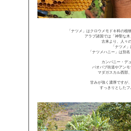
「ナツメ」はクロウメモドキ科の植
アラブ諸国では「神聖な木
古来より、人々
「ナツメ」
「ナツメハニー」は別名
カンパニー・デ
バオバブ街道やアンモ
マダガスカル西部
甘みが強く濃厚ですが
すっきりとしたフ