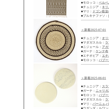
■モロッコ：
ベルベ
■チュニジア：
キリ
■マリ：
ドゴン藍染
■ブルキナファソ：
＞新着2025-07-01
■チュニジア：
オリ
■マダガスカル：
ラ
■ニジェール：
アガ
■ガーナ：
ケンテ布
■エチオピア：
エチ
■モロッコ：
バブー
＞新着2025-06-01
■チュニジア：
スラ
■ガーナ：
ニャリガ
■モロッコ：
バブー
■マダガスカル：
ラ
■マリ：
パーニュ
,
パ
■ウガンダ・ルワン