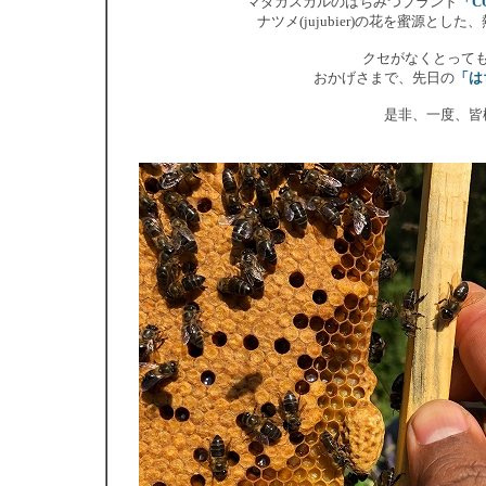
マダガスカルのはちみつブランド
「C
ナツメ(jujubier)の花を蜜源とし
クセがなくとって
おかげさまで、先日の
「は
是非、一度、皆