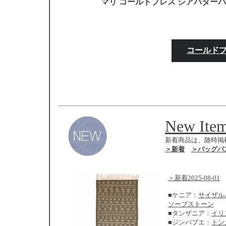
マリ コールドプレス シアバターバ
コールド
New Ite
新着商品は、随時掲
＞新着
＞バッグバ
＞新着2025-08-01
■ケニア：
サイザル
ソープストーン
■タンザニア：
イリ
■ジンバブエ：
トン