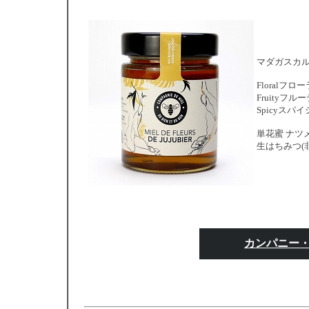
マダガスカル
Floralフ
Fruityフ
Spicyスパ
単花蜜 ナツメ(j
生はちみつ(
カンパニー