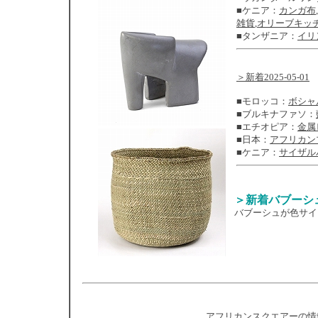
■ケニア：
カンガ布
,
雑貨
,
オリーブキッ
■タンザニア：
イリ
＞新着2025-05-01
■モロッコ：
ボシャ
■ブルキナファソ：
■エチオピア：
金属
■日本：
アフリカン
■ケニア：
サイザル
＞新着バブーシ
バブーシュが色サイ
アフリカンスクエアーの情