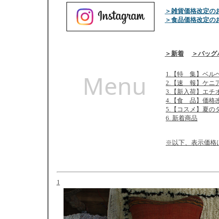
＞雑貨価格改定の
＞食品価格改定の
＞新着
＞バッグ
Menu
1.【特 集】ベル
2.【速 報】ケニ
3.【新入荷】エ
4.【食 品】価格
5.【コスメ】夏
6. 新着商品
※以下、表示価格
1