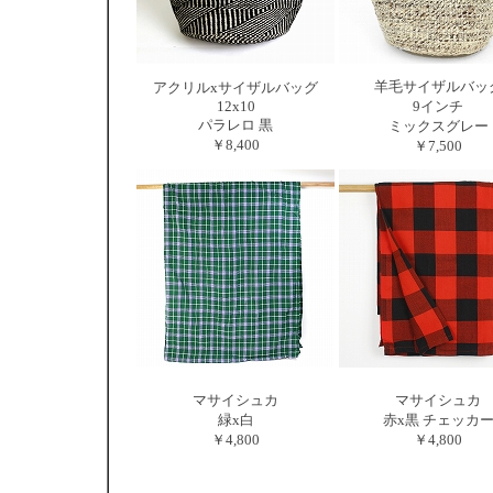
羊毛サイザルバッ
アクリルxサイザルバッグ
12x10
9インチ
パラレロ 黒
ミックスグレー
￥8,400
￥7,500
マサイシュカ
マサイシュカ
緑x白
赤x黒 チェッカ
￥4,800
￥4,800