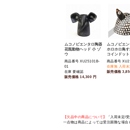
ムコノビエンタロ陶器
ムコノビエン
花瓶動物ヘッド 小 ゾ
ホロホロ鳥すわ
ウ
コインドット
商品番号 XU25101B-
商品番号 XU23
01
在庫無 入荷未
在庫 要確認
販売価格
3,8
販売価格
14,300
円
【欠品中の商品について】
「入荷未定/受
一点物は商品によっては受注困難な場合