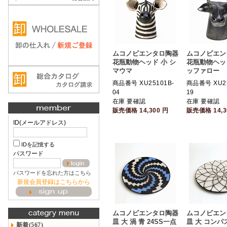
ムコノビエンタロ陶器
ムコノビエン
花瓶動物ヘッド 小 シ
花瓶動物ヘッド
マウマ
ッファロー
商品番号 XU25101B-
商品番号 XU25
04
19
在庫 要確認
在庫 要確認
販売価格
14,300
円
販売価格
14,
ID(メールアドレス)
IDを記憶する
パスワード
パスワードを忘れた方はこちら
新規会員登録はこちらから
ムコノビエンタロ陶器
ムコノビエン
皿 大 渦 青 24SS一点
皿 大 コンパ
新着(567)