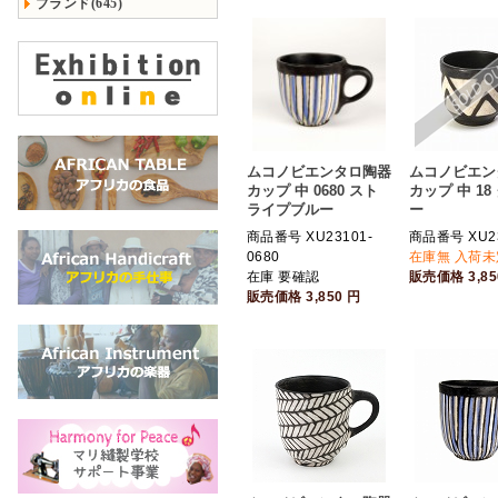
ブランド(645)
ムコノビエンタロ陶器
ムコノビエン
カップ 中 0680 スト
カップ 中 18
ライプブルー
ー
商品番号 XU23101-
商品番号 XU23
0680
在庫無 入荷未
在庫 要確認
販売価格
3,8
販売価格
3,850
円