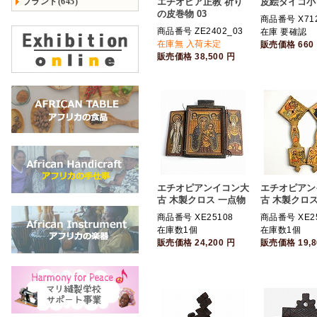
ブランド(645)
エチオピア正教 祈り
皮絵タイコ小
の皮巻物 03
商品番号 X71
商品番号 ZE2402_03
在庫 要確認
在庫無 入荷未定
販売価格
660
販売価格
38,500
円
エチオピアンイコン大
エチオピアン
古 木製クロス 一点物
古 木製クロス
商品番号 XE25108
商品番号 XE2
在庫数1個
在庫数1個
販売価格
24,200
円
販売価格
19,