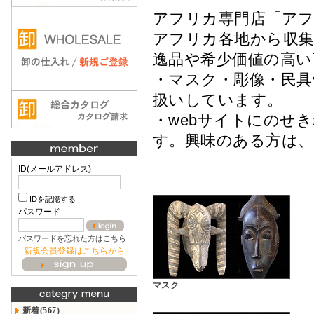
アフリカ専門店「ア
アフリカ各地から収集
逸品や希少価値の高
・マスク・彫像・民
扱いしています。
・webサイトにのせ
す。興味のある方は
ID(メールアドレス)
IDを記憶する
パスワード
パスワードを忘れた方はこちら
新規会員登録はこちらから
マスク
新着(567)