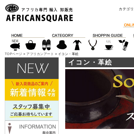
カテゴリ
TOPページ
>
アフリカンアート
> イコン・革絵
イコン・革絵