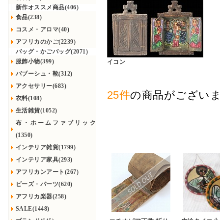
新作オススメ商品(406)
食品(238)
コスメ・アロマ(40)
アフリカのかご(2239)
バッグ・かごバッグ(2071)
服飾小物(399)
イコン
バブーシュ・靴(312)
アクセサリー(683)
25件
の商品がござい
衣料(108)
生活雑貨(1052)
布・ホームファブリック
(1350)
インテリア雑貨(1799)
インテリア家具(293)
アフリカンアート(267)
ビーズ・パーツ(620)
アフリカ楽器(258)
SALE(1448)