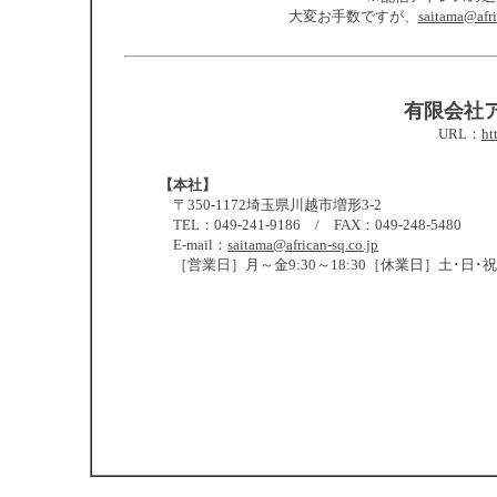
大変お手数ですが、
saitama@afri
有限会社
URL：
ht
【本社】
〒350-1172埼玉県川越市増形3-2
TEL：049-241-9186 / FAX：049-248-5480
E-mail：
saitama@african-sq.co.jp
［営業日］月～金9:30～18:30［休業日］土･日･祝