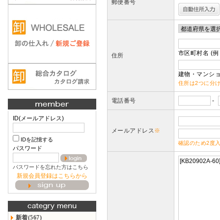
郵便番号
市区町村名 (例
住所
建物・マンショ
住所は2つに分
電話番号
-
ID(メールアドレス)
メールアドレス
※
IDを記憶する
確認のため2度
パスワード
パスワードを忘れた方はこちら
新規会員登録はこちらから
新着(567)