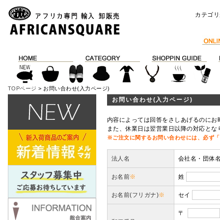
カテゴリ
TOPページ
> お問い合わせ(入力ページ)
お問い合わせ(入力ページ)
内容によっては回答をさしあげるのにお
また、休業日は翌営業日以降の対応とな
※ご注文に関するお問い合わせには、必ず「
法人名
会社名・団体
お名前
※
姓
お名前(フリガナ)
※
セイ
〒