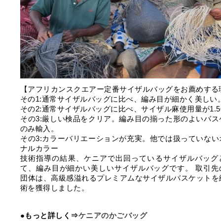
【アフリカンスクエアー定番サイザルバッグをお薦めする
その1:通常サイザルバッグに比べ、編み目が細かく美しい
その2:通常サイザルバッグに比べ、サイザル麻使用量が1.
その3:厳しい検品をクリア。編み目の揃った形のよいバス
のみ輸入。
その3:カラーバリエーションが充実。他では扱っていない
ナルカラー
技術指導の結果、ケニアで出回っているサイザルバッグ
て、編み目が細かい美しいサイザルバッグです。 取引先
団体は、高級感溢れるプレミアムなサイザルバスケットを
術を獲得しました。
●もっと詳しく⇒
ケニアのかごバッグ