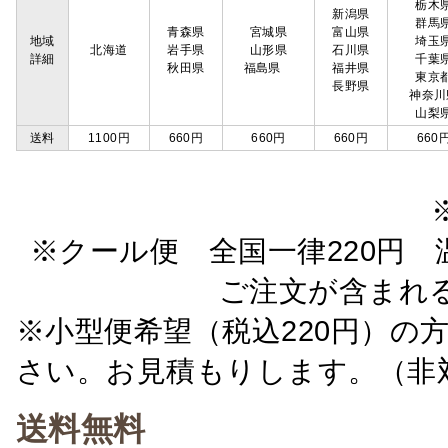
栃木
新潟県
群馬
青森県
宮城県
富山県
地域
埼玉
北海道
岩手県
山形県
石川県
詳細
千葉
秋田県
福島県
福井県
東京
長野県
神奈川
山梨
送料
1100円
660円
660円
660円
660
※クール便 全国一律220円 温
ご注文が含まれ
※小型便希望（税込220円）の
さい。お見積もりします。（非
送料無料