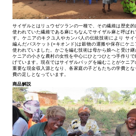
サイザルとはリュウゼツランの一種で、その繊維は歴史的
使われていた繊維である麻にちなんでサイザル麻と呼ばれ
す。ケニアのキクユ人やカンバ人の伝統技術により サイ
編んだバスケット(=キオンド)は穀物の運搬や保存にケニ
使われていました。かごを編む技術は母から娘へと受け継
ケニアの小さな農村の女性を中心にひとつひとつ手作りで
げています。現在ではサイザルバッグを編むことがケニア
重要な現金収入源となり、各家庭の子どもたちの学費とな
費の足しとなっています。
商品解説