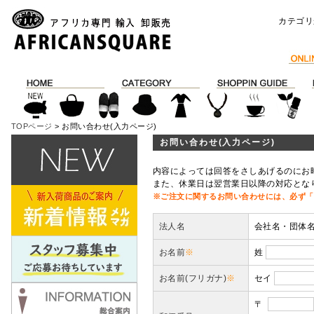
カテゴリ
TOPページ
> お問い合わせ(入力ページ)
お問い合わせ(入力ページ)
内容によっては回答をさしあげるのにお
また、休業日は翌営業日以降の対応とな
※ご注文に関するお問い合わせには、必ず「
法人名
会社名・団体
お名前
※
姓
お名前(フリガナ)
※
セイ
〒