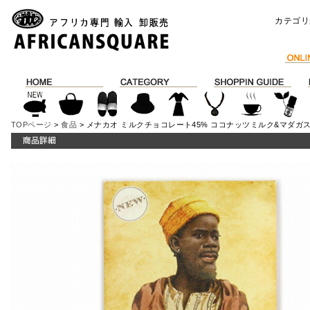
カテゴリ
TOPページ
>
食品
> メナカオ ミルクチョコレート45% ココナッツミルク&マダガス