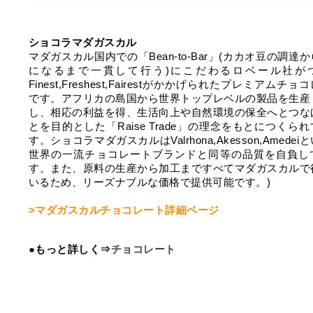
ショコラマダガスカル
マダガスカル国内での「Bean-to-Bar」(カカオ豆の調達
になるまで一貫して行う)にこだわるロベール社が
Finest,Freshest,Fairestがかかげられたプレミアムチョ
です。アフリカの島国から世界トップレベルの製品を生産
し、相応の利益を得、生活向上や自然環境の保全へとつな
とを目的とした「Raise Trade」の理念をもとにつくら
す。ショコラマダガスカルはValrhona,Akesson,Amedei
世界の一流チョコレートブランドと同等の品質を自負し
す。また、原料の生産から加工まですべてマダガスカルで
いるため、リーズナブルな価格で提供可能です。)
>マダガスカルチョコレート詳細ページ
●もっと詳しく⇒
チョコレート