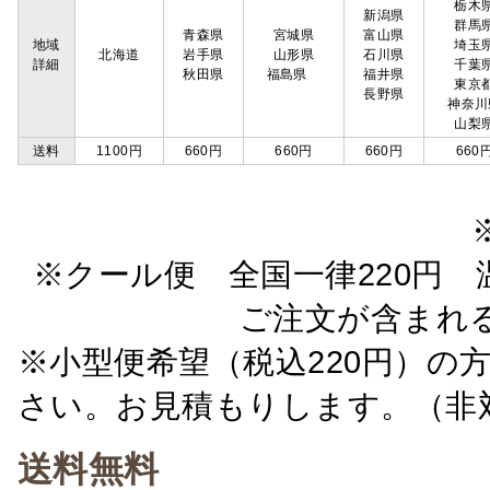
栃木
新潟県
群馬
青森県
宮城県
富山県
地域
埼玉
北海道
岩手県
山形県
石川県
詳細
千葉
秋田県
福島県
福井県
東京
長野県
神奈川
山梨
送料
1100円
660円
660円
660円
660
※クール便 全国一律220円 温
ご注文が含まれ
※小型便希望（税込220円）の
さい。お見積もりします。（非
送料無料