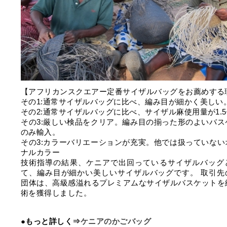
【アフリカンスクエアー定番サイザルバッグをお薦めする
その1:通常サイザルバッグに比べ、編み目が細かく美しい
その2:通常サイザルバッグに比べ、サイザル麻使用量が1.
その3:厳しい検品をクリア。編み目の揃った形のよいバス
のみ輸入。
その3:カラーバリエーションが充実。他では扱っていない
ナルカラー
技術指導の結果、ケニアで出回っているサイザルバッグ
て、編み目が細かい美しいサイザルバッグです。 取引先
団体は、高級感溢れるプレミアムなサイザルバスケットを
術を獲得しました。
●もっと詳しく⇒
ケニアのかごバッグ