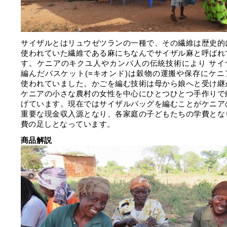
サイザルとはリュウゼツランの一種で、その繊維は歴史的
使われていた繊維である麻にちなんでサイザル麻と呼ばれ
す。ケニアのキクユ人やカンバ人の伝統技術により サイ
編んだバスケット(=キオンド)は穀物の運搬や保存にケニ
使われていました。かごを編む技術は母から娘へと受け継
ケニアの小さな農村の女性を中心にひとつひとつ手作りで
げています。現在ではサイザルバッグを編むことがケニア
重要な現金収入源となり、各家庭の子どもたちの学費とな
費の足しとなっています。
商品解説