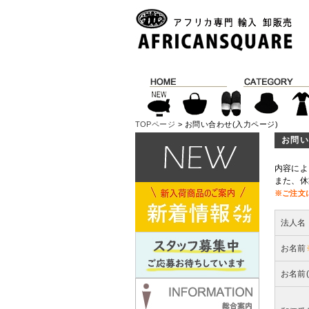
TOPページ
> お問い合わせ(入力ページ)
お問い
内容によ
また、休
※ご注文
法人名
お名前
お名前