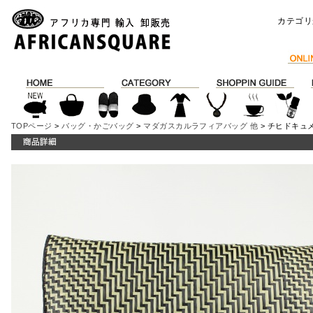
カテゴリ
TOPページ
>
バッグ・かごバッグ
>
マダガスカルラフィアバッグ 他
> チヒドキュ