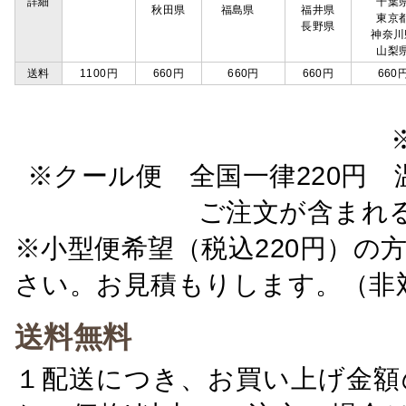
詳細
千葉
秋田県
福島県
福井県
東京
長野県
神奈川
山梨
送料
1100円
660円
660円
660円
660
※クール便 全国一律220円 温
ご注文が含まれ
※小型便希望（税込220円）の
さい。お見積もりします。（非
送料無料
１配送につき、お買い上げ金額の