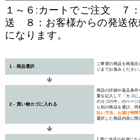
１～６:カートでご注文 ７
送 ８：お客様からの発送依
になります。
ご希望の商品を画面左
1 - 商品選択
ジまでお進みください
商品の詳細や返品条件
量を記入して「カゴに
のカゴの中」のページ
2 - 買い物カゴに入れる
ら別の商品を選び、同
払い方法、お届け時
選択した商品内容に間
1.既に当店の会員に