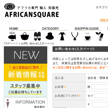
カテゴリ
TOPページ
> お問い合わせ(入力ページ)
お問い合わせ(入力ページ)
内容によっては回答をさしあげるのにお
また、休業日は翌営業日以降の対応とな
※ご注文に関するお問い合わせには、必ず「
法人名
会社名・団体
お名前
※
姓
お名前(フリガナ)
※
セイ
〒