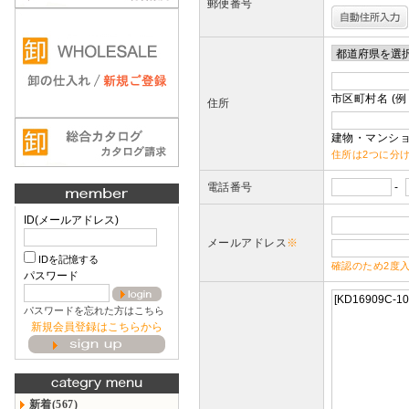
郵便番号
市区町村名 (例
住所
建物・マンショ
住所は2つに分
電話番号
-
ID(メールアドレス)
メールアドレス
※
IDを記憶する
確認のため2度
パスワード
パスワードを忘れた方はこちら
新規会員登録はこちらから
新着(567)