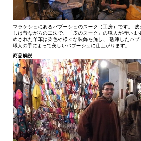
マラケシュにあるバブーシュのスーク（工房）です。 皮
しは昔ながらの工法で、「皮のスーク」の職人が行います
めされた羊革は染色や様々な装飾を施し、 熟練したバブ
職人の手によって美しいバブーシュに仕上がります。
商品解説