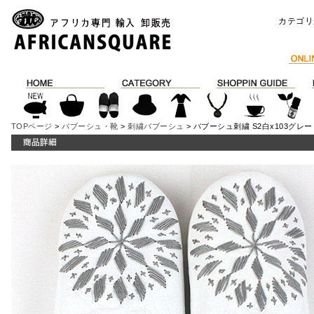
カテゴリ
TOPページ
>
バブーシュ・靴
>
刺繍バブーシュ
> バブーシュ刺繍 S2白x103グレー