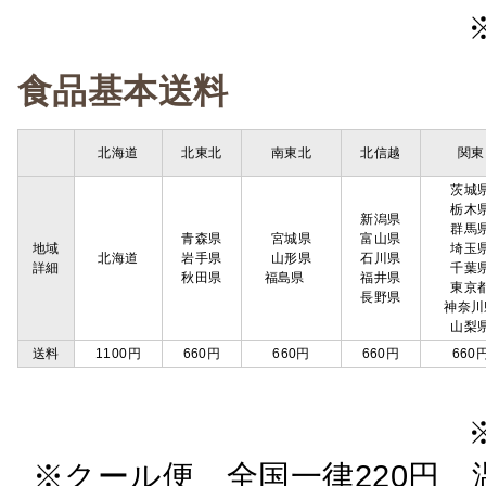
食品基本送料
北海道
北東北
南東北
北信越
関東
茨城
栃木
新潟県
群馬
青森県
宮城県
富山県
地域
埼玉
北海道
岩手県
山形県
石川県
詳細
千葉
秋田県
福島県
福井県
東京
長野県
神奈川
山梨
送料
1100円
660円
660円
660円
660
※クール便 全国一律220円 温