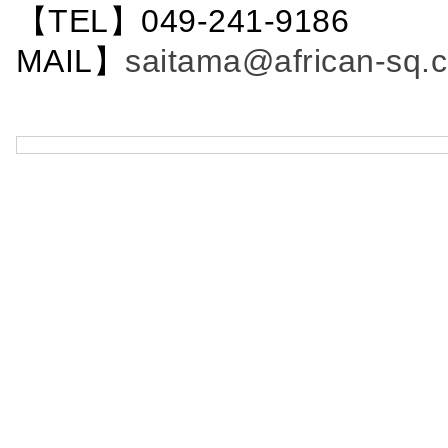
【TEL】049-241-9186 
MAIL】
saitama@african-sq.c