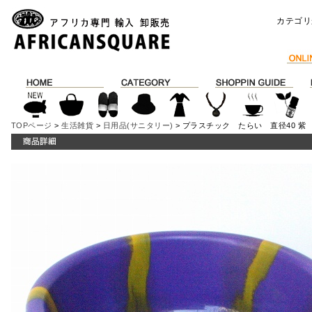
カテゴリ
TOPページ
>
生活雑貨
>
日用品(サニタリー)
> プラスチック たらい 直径40 紫