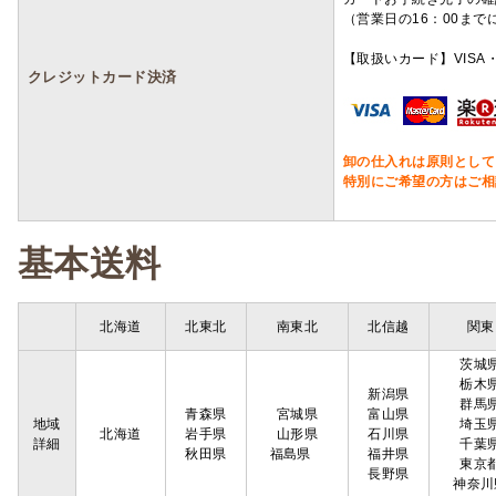
（営業日の16：00ま
【取扱いカード】VISA・
クレジットカード決済
卸の仕入れは原則として
特別にご希望の方はご相
基本送料
北海道
北東北
南東北
北信越
関東
茨城
栃木
新潟県
群馬
青森県
宮城県
富山県
地域
埼玉
北海道
岩手県
山形県
石川県
詳細
千葉
秋田県
福島県
福井県
東京
長野県
神奈川