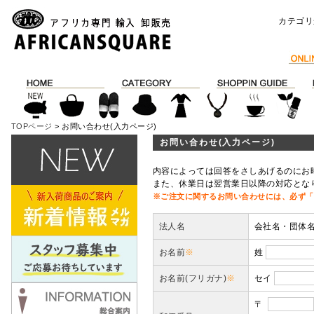
カテゴリ
TOPページ
> お問い合わせ(入力ページ)
お問い合わせ(入力ページ)
内容によっては回答をさしあげるのにお
また、休業日は翌営業日以降の対応とな
※ご注文に関するお問い合わせには、必ず「
法人名
会社名・団体
お名前
※
姓
お名前(フリガナ)
※
セイ
〒