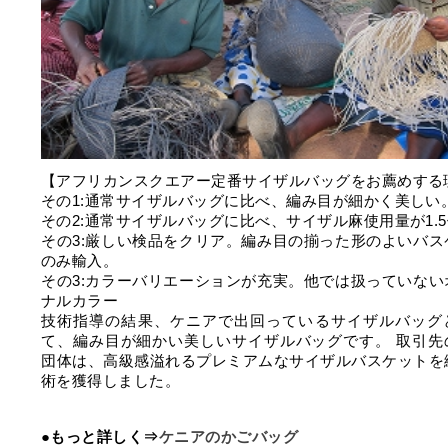
【アフリカンスクエアー定番サイザルバッグをお薦めする
その1:通常サイザルバッグに比べ、編み目が細かく美しい
その2:通常サイザルバッグに比べ、サイザル麻使用量が1.
その3:厳しい検品をクリア。編み目の揃った形のよいバス
のみ輸入。
その3:カラーバリエーションが充実。他では扱っていない
ナルカラー
技術指導の結果、ケニアで出回っているサイザルバッグ
て、編み目が細かい美しいサイザルバッグです。 取引先
団体は、高級感溢れるプレミアムなサイザルバスケットを
術を獲得しました。
●もっと詳しく⇒
ケニアのかごバッグ