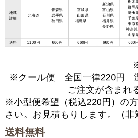
栃木
新潟県
群馬
青森県
宮城県
富山県
地域
埼玉
北海道
岩手県
山形県
石川県
詳細
千葉
秋田県
福島県
福井県
東京
長野県
神奈川
山梨
送料
1100円
660円
660円
660円
660
※クール便 全国一律220円 温
ご注文が含まれ
※小型便希望（税込220円）の
さい。お見積もりします。（非
送料無料