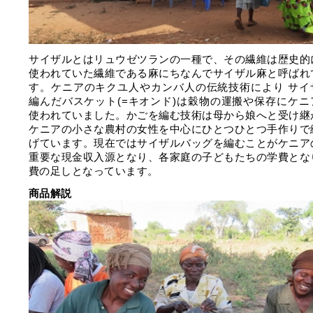
サイザルとはリュウゼツランの一種で、その繊維は歴史的
使われていた繊維である麻にちなんでサイザル麻と呼ばれ
す。ケニアのキクユ人やカンバ人の伝統技術により サイ
編んだバスケット(=キオンド)は穀物の運搬や保存にケニ
使われていました。かごを編む技術は母から娘へと受け継
ケニアの小さな農村の女性を中心にひとつひとつ手作りで
げています。現在ではサイザルバッグを編むことがケニア
重要な現金収入源となり、各家庭の子どもたちの学費とな
費の足しとなっています。
商品解説