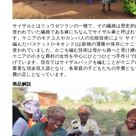
サイザルとはリュウゼツランの一種で、その繊維は歴史的
使われていた繊維である麻にちなんでサイザル麻と呼ばれ
す。ケニアのキクユ人やカンバ人の伝統技術により サイ
編んだバスケット(=キオンド)は穀物の運搬や保存にケニ
使われていました。かごを編む技術は母から娘へと受け継
ケニアの小さな農村の女性を中心にひとつひとつ手作りで
げています。現在ではサイザルバッグを編むことがケニア
重要な現金収入源となり、各家庭の子どもたちの学費とな
費の足しとなっています。
商品解説