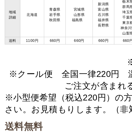
栃木
新潟県
群馬
青森県
宮城県
富山県
地域
埼玉
北海道
岩手県
山形県
石川県
詳細
千葉
秋田県
福島県
福井県
東京
長野県
神奈川
山梨
送料
1100円
660円
660円
660円
660
※クール便 全国一律220円 温
ご注文が含まれ
※小型便希望（税込220円）の
さい。お見積もりします。（非
送料無料