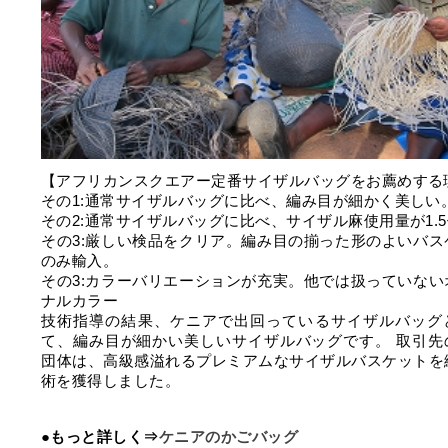
【アフリカンスクエアー定番サイザルバッグをお薦めする
その1:通常サイザルバッグに比べ、編み目が細かく美しい
その2:通常サイザルバッグに比べ、サイザル麻使用量が1.
その3:厳しい検品をクリア。編み目の揃った形のよいバス
のみ輸入。
その3:カラーバリエーションが充実。他では扱っていない
ナルカラー
技術指導の結果、ケニアで出回っているサイザルバッグ
て、編み目が細かい美しいサイザルバッグです。 取引先
団体は、高級感溢れるプレミアムなサイザルバスケットを
術を獲得しました。
●もっと詳しく⇒
ケニアのかごバッグ