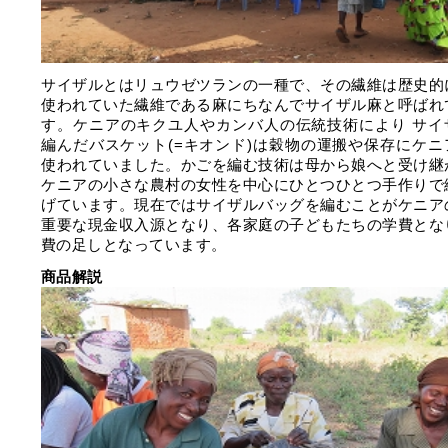
サイザルとはリュウゼツランの一種で、その繊維は歴史的
使われていた繊維である麻にちなんでサイザル麻と呼ばれ
す。ケニアのキクユ人やカンバ人の伝統技術により サイ
編んだバスケット(=キオンド)は穀物の運搬や保存にケニ
使われていました。かごを編む技術は母から娘へと受け継
ケニアの小さな農村の女性を中心にひとつひとつ手作りで
げています。現在ではサイザルバッグを編むことがケニア
重要な現金収入源となり、各家庭の子どもたちの学費とな
費の足しとなっています。
商品解説