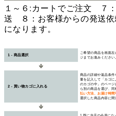
１～６:カートでご注文 ７
送 ８：お客様からの発送依
になります。
ご希望の商品を画面左
1 - 商品選択
ジまでお進みください
商品の詳細や返品条件
量を記入して「カゴに
のカゴの中」のページ
2 - 買い物カゴに入れる
ら別の商品を選び、同
払い方法、お届け時
選択した商品内容に間
1.既に当店の会員に