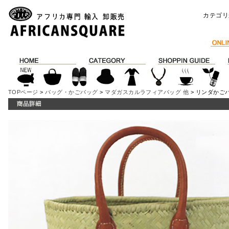
カテゴリ
TOPページ
>
バッグ・かごバッグ
>
マダガスカルラフィアバッグ 他
> リンダかご