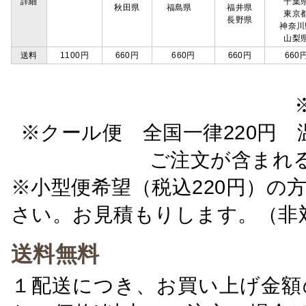
詳細
千葉
秋田県
福島県
福井県
東京
長野県
神奈川
山梨
送料
1100円
660円
660円
660円
660
※クール便 全国一律220円 温
ご注文が含まれ
※小型便希望（税込220円）の
さい。お見積もりします。（非
送料無料
１配送につき、お買い上げ金額の