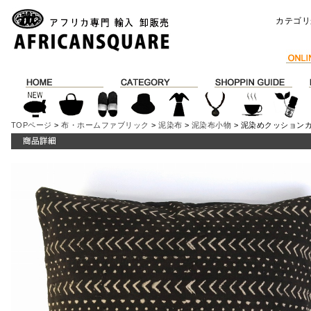
カテゴリ
TOPページ
>
布・ホームファブリック
>
泥染布
>
泥染布小物
> 泥染めクッションカバ