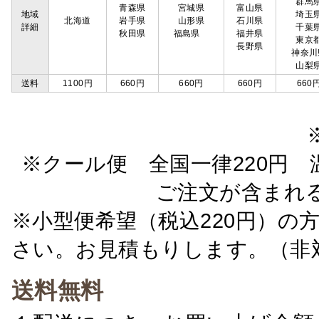
群馬
青森県
宮城県
富山県
地域
埼玉
北海道
岩手県
山形県
石川県
詳細
千葉
秋田県
福島県
福井県
東京
長野県
神奈川
山梨
送料
1100円
660円
660円
660円
660
※クール便 全国一律220円 温
ご注文が含まれ
※小型便希望（税込220円）の
さい。お見積もりします。（非
送料無料