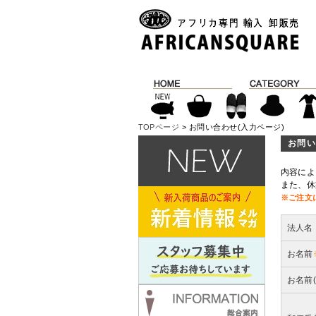
TOPページ
> お問い合わせ(入力ページ)
お問い
内容によ
また、休
※ご注文
法人名
お名前
お名前