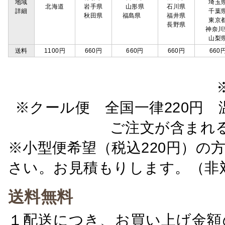
地域
埼玉
北海道
岩手県
山形県
石川県
詳細
千葉
秋田県
福島県
福井県
東京
長野県
神奈川
山梨
送料
1100円
660円
660円
660円
660
※クール便 全国一律220円 温
ご注文が含まれ
※小型便希望（税込220円）の
さい。お見積もりします。（非
送料無料
１配送につき、お買い上げ金額の