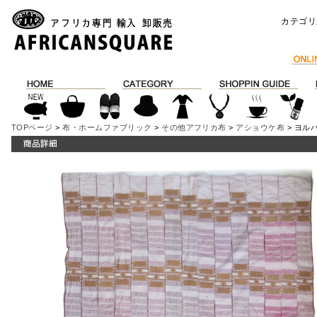
カテゴリ
TOPページ
>
布・ホームファブリック
>
その他アフリカ布
>
アショウケ布
> ヨル