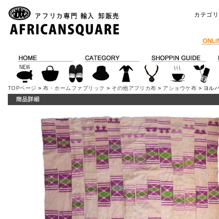
カテゴリ
TOPページ
>
布・ホームファブリック
>
その他アフリカ布
>
アショウケ布
> ヨル