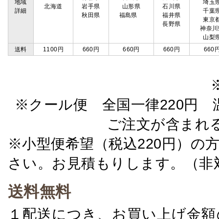
地域
埼玉
北海道
岩手県
山形県
石川県
詳細
千葉
秋田県
福島県
福井県
東京
長野県
神奈川
山梨
送料
1100円
660円
660円
660円
660
※クール便 全国一律220円 温
ご注文が含まれ
※小型便希望（税込220円）の
さい。お見積もりします。（非
送料無料
１配送につき、お買い上げ金額の