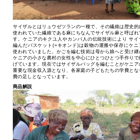
サイザルとはリュウゼツランの一種で、その繊維は歴史的
使われていた繊維である麻にちなんでサイザル麻と呼ばれ
す。ケニアのキクユ人やカンバ人の伝統技術により サイ
編んだバスケット(=キオンド)は穀物の運搬や保存にケニ
使われていました。かごを編む技術は母から娘へと受け継
ケニアの小さな農村の女性を中心にひとつひとつ手作りで
げています。現在ではサイザルバッグを編むことがケニア
重要な現金収入源となり、各家庭の子どもたちの学費とな
費の足しとなっています。
商品解説