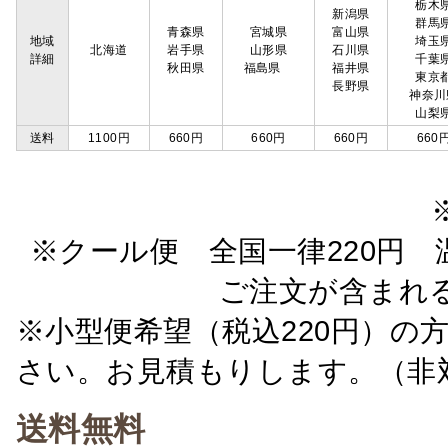
栃木
新潟県
群馬
青森県
宮城県
富山県
地域
埼玉
北海道
岩手県
山形県
石川県
詳細
千葉
秋田県
福島県
福井県
東京
長野県
神奈川
山梨
送料
1100円
660円
660円
660円
660
※クール便 全国一律220円 温
ご注文が含まれ
※小型便希望（税込220円）の
さい。お見積もりします。（非
送料無料