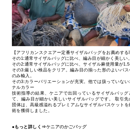
【アフリカンスクエアー定番サイザルバッグをお薦めする
その1:通常サイザルバッグに比べ、編み目が細かく美しい
その2:通常サイザルバッグに比べ、サイザル麻使用量が1.
その3:厳しい検品をクリア。編み目の揃った形のよいバス
のみ輸入。
その3:カラーバリエーションが充実。他では扱っていない
ナルカラー
技術指導の結果、ケニアで出回っているサイザルバッグ
て、編み目が細かい美しいサイザルバッグです。 取引先
団体は、高級感溢れるプレミアムなサイザルバスケットを
術を獲得しました。
●もっと詳しく⇒
ケニアのかごバッグ