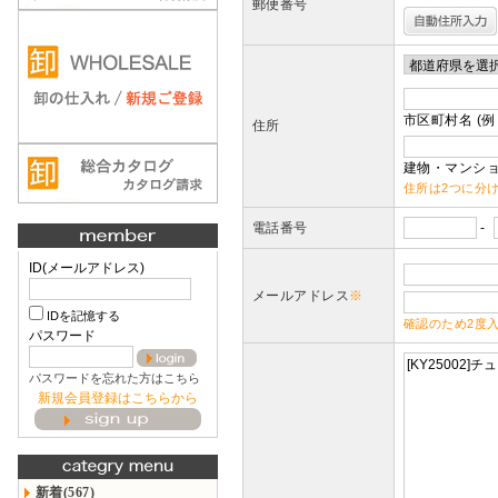
郵便番号
市区町村名 (例
住所
建物・マンショ
住所は2つに分
電話番号
-
ID(メールアドレス)
メールアドレス
※
IDを記憶する
確認のため2度
パスワード
パスワードを忘れた方はこちら
新規会員登録はこちらから
新着(567)