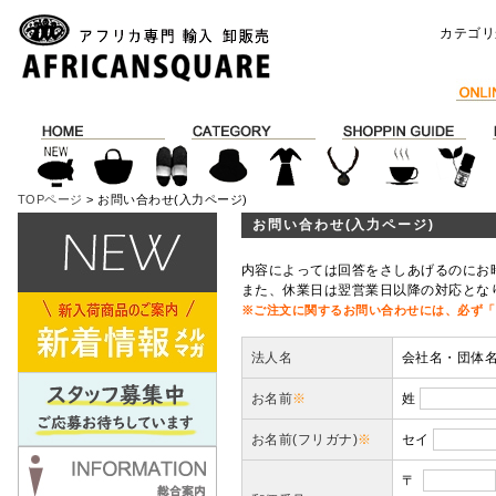
カテゴリ
TOPページ
> お問い合わせ(入力ページ)
お問い合わせ(入力ページ)
内容によっては回答をさしあげるのにお
また、休業日は翌営業日以降の対応とな
※ご注文に関するお問い合わせには、必ず「
法人名
会社名・団体
お名前
※
姓
お名前(フリガナ)
※
セイ
〒