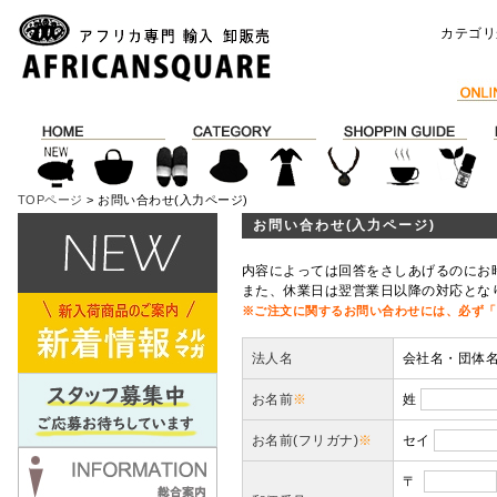
カテゴリ
TOPページ
> お問い合わせ(入力ページ)
お問い合わせ(入力ページ)
内容によっては回答をさしあげるのにお
また、休業日は翌営業日以降の対応とな
※ご注文に関するお問い合わせには、必ず「
法人名
会社名・団体
お名前
※
姓
お名前(フリガナ)
※
セイ
〒