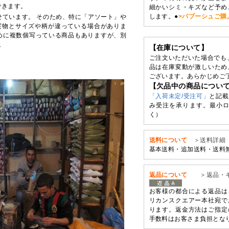
できます。
細かいシミ・キズなど予め
します。●
>バブーシュご購
せています。 そのため、特に「アソート」や
実物とサイズや柄が違っている場合がありま
めに複数個写っている商品もありますが、別
。
【在庫について】
ご注文いただいた場合でも
品は在庫変動が激しいため
ございます。あらかじめご
【欠品中の商品につい
「入荷未定/受注可」
と記載
み受注を承ります。最小ロ
く）
送料について
＞送料詳細
基本送料・追加送料・送料
返品について
＞返品・
お客様の都合による返品は
リカンスクエアー本社宛で
ります。返金方法はご指定
手数料はお客さま負担とな