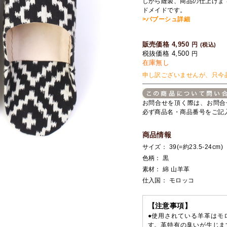
しから縫製、商品の仕上げま
ドメイドです。
>バブーシュ詳細
販売価格 4,950
円
(税込)
税抜価格 4,500
円
在庫無し
申し訳ございませんが、只今
お問合せを頂く際は、お問合
必ず商品名・商品番号をご記
商品情報
サイズ： 39(=約23.5-24cm)
色柄： 黒
素材： 綿 山羊革
仕入国： モロッコ
【注意事項】
●使用されている羊革はモ
す。革特有の臭いが生じま