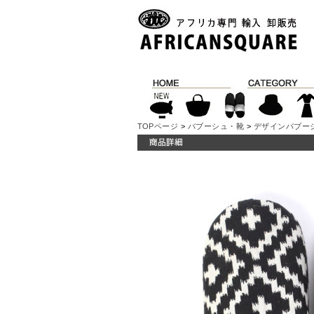
TOPページ
>
バブーシュ・靴
>
デザインバブー