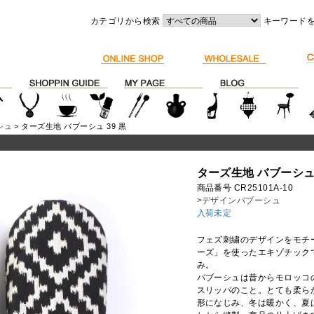
カテゴリから検索
キーワード
シュ
> ターズ生地 バブーシュ 39 黒
ターズ生地 バブーシュ 
商品番号 CR25101A-10
>デザインバブーシュ
入荷未定
フェズ刺繍のデザインをモチ
ーズ」を使ったエキゾチック
み。
バブーシュは昔からモロッコ
スリッパのこと。とても柔ら
形になじみ、冬は暖かく、夏