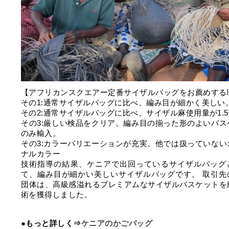
【アフリカンスクエアー定番サイザルバッグをお薦めする
その1:通常サイザルバッグに比べ、編み目が細かく美しい
その2:通常サイザルバッグに比べ、サイザル麻使用量が1.
その3:厳しい検品をクリア。編み目の揃った形のよいバス
のみ輸入。
その3:カラーバリエーションが充実。他では扱っていない
ナルカラー
技術指導の結果、ケニアで出回っているサイザルバッグ
て、編み目が細かい美しいサイザルバッグです。 取引先
団体は、高級感溢れるプレミアムなサイザルバスケットを
術を獲得しました。
●もっと詳しく⇒
ケニアのかごバッグ