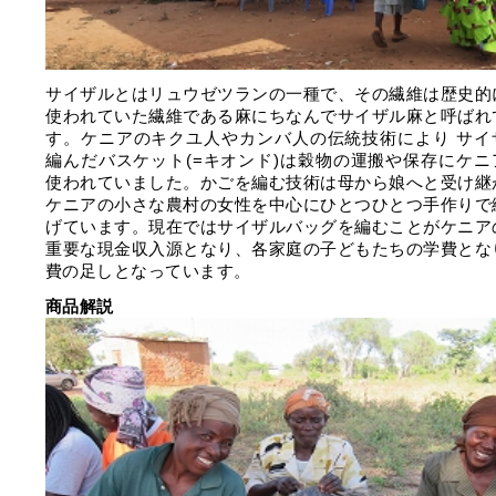
サイザルとはリュウゼツランの一種で、その繊維は歴史的
使われていた繊維である麻にちなんでサイザル麻と呼ばれ
す。ケニアのキクユ人やカンバ人の伝統技術により サイ
編んだバスケット(=キオンド)は穀物の運搬や保存にケニ
使われていました。かごを編む技術は母から娘へと受け継
ケニアの小さな農村の女性を中心にひとつひとつ手作りで
げています。現在ではサイザルバッグを編むことがケニア
重要な現金収入源となり、各家庭の子どもたちの学費とな
費の足しとなっています。
商品解説