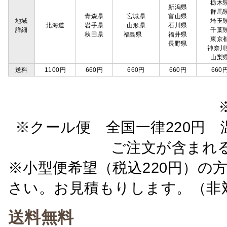
栃木
新潟県
群馬
青森県
宮城県
富山県
地域
埼玉
北海道
岩手県
山形県
石川県
詳細
千葉
秋田県
福島県
福井県
東京
長野県
神奈川
山梨
送料
1100円
660円
660円
660円
660
※クール便 全国一律220円 温
ご注文が含まれ
※小型便希望（税込220円）の
さい。お見積もりします。（非
送料無料