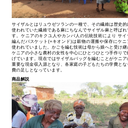
サイザルとはリュウゼツランの一種で、その繊維は歴史的
使われていた繊維である麻にちなんでサイザル麻と呼ばれ
す。ケニアのキクユ人やカンバ人の伝統技術により サイ
編んだバスケット(=キオンド)は穀物の運搬や保存にケニ
使われていました。かごを編む技術は母から娘へと受け継
ケニアの小さな農村の女性を中心にひとつひとつ手作りで
げています。現在ではサイザルバッグを編むことがケニア
重要な現金収入源となり、各家庭の子どもたちの学費とな
費の足しとなっています。
商品解説