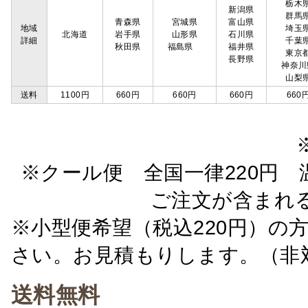
栃木
新潟県
群馬
青森県
宮城県
富山県
地域
埼玉
北海道
岩手県
山形県
石川県
詳細
千葉
秋田県
福島県
福井県
東京
長野県
神奈川
山梨
送料
1100円
660円
660円
660円
660
※クール便 全国一律220円 温
ご注文が含まれ
※小型便希望（税込220円）の
さい。お見積もりします。（非
送料無料