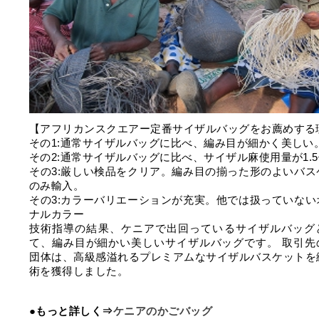
【アフリカンスクエアー定番サイザルバッグをお薦めする
その1:通常サイザルバッグに比べ、編み目が細かく美しい
その2:通常サイザルバッグに比べ、サイザル麻使用量が1.
その3:厳しい検品をクリア。編み目の揃った形のよいバス
のみ輸入。
その3:カラーバリエーションが充実。他では扱っていない
ナルカラー
技術指導の結果、ケニアで出回っているサイザルバッグ
て、編み目が細かい美しいサイザルバッグです。 取引先
団体は、高級感溢れるプレミアムなサイザルバスケットを
術を獲得しました。
●もっと詳しく⇒
ケニアのかごバッグ