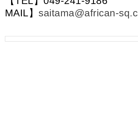
【TEL】049-241-9186 
MAIL】
saitama@african-sq.c