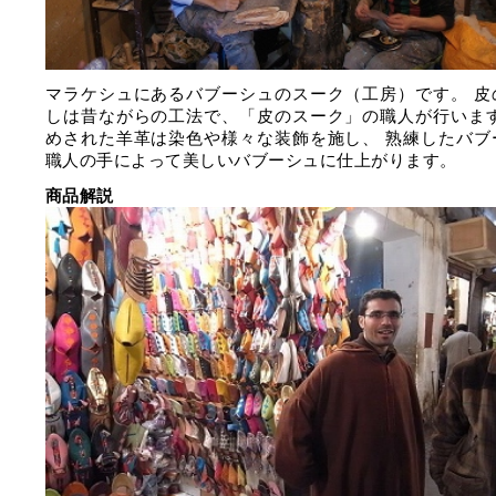
マラケシュにあるバブーシュのスーク（工房）です。 皮
しは昔ながらの工法で、「皮のスーク」の職人が行います
めされた羊革は染色や様々な装飾を施し、 熟練したバブ
職人の手によって美しいバブーシュに仕上がります。
商品解説