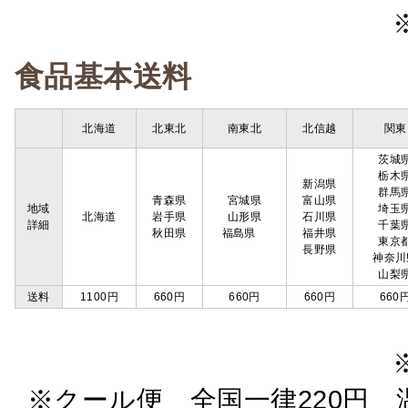
食品基本送料
北海道
北東北
南東北
北信越
関東
茨城
栃木
新潟県
群馬
青森県
宮城県
富山県
地域
埼玉
北海道
岩手県
山形県
石川県
詳細
千葉
秋田県
福島県
福井県
東京
長野県
神奈川
山梨
送料
1100円
660円
660円
660円
660
※クール便 全国一律220円 温