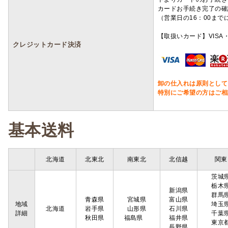
カードお手続き完了の確
（営業日の16：00ま
【取扱いカード】VISA・
クレジットカード決済
卸の仕入れは原則として
特別にご希望の方はご相
基本送料
北海道
北東北
南東北
北信越
関東
茨城
栃木
新潟県
群馬
青森県
宮城県
富山県
地域
埼玉
北海道
岩手県
山形県
石川県
詳細
千葉
秋田県
福島県
福井県
東京
長野県