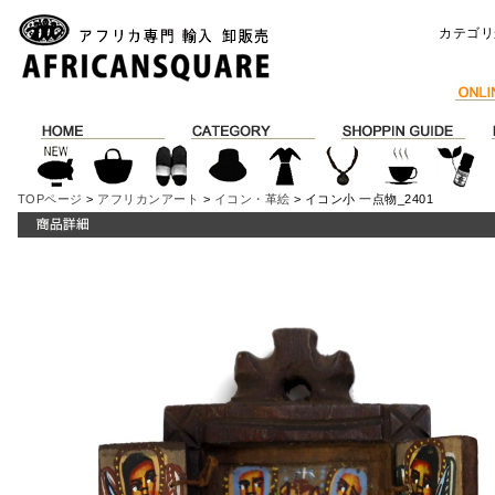
カテゴリ
TOPページ
>
アフリカンアート
>
イコン・革絵
> イコン小 一点物_2401