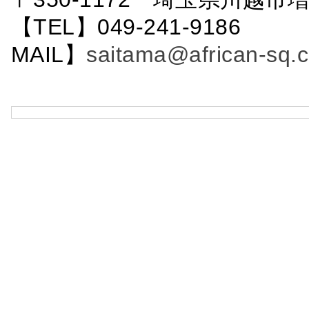
【TEL】049-241-9186 
MAIL】
saitama@african-sq.c