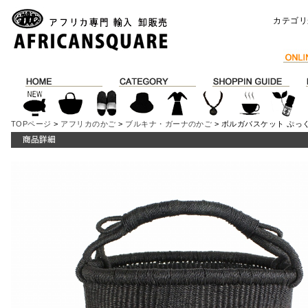
カテゴリ
TOPページ
>
アフリカのかご
>
ブルキナ・ガーナのかご
> ボルガバスケット ぷっ