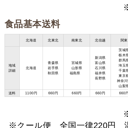
食品基本送料
北海道
北東北
南東北
北信越
関東
茨城
栃木
新潟県
群馬
青森県
宮城県
富山県
地域
埼玉
北海道
岩手県
山形県
石川県
詳細
千葉
秋田県
福島県
福井県
東京
長野県
神奈川
山梨
送料
1100円
660円
660円
660円
660
※クール便 全国一律220円 温