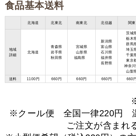
食品基本送料
北海道
北東北
南東北
北信越
関東
茨城
栃木
新潟県
群馬
青森県
宮城県
富山県
地域
埼玉
北海道
岩手県
山形県
石川県
詳細
千葉
秋田県
福島県
福井県
東京
長野県
神奈川
山梨
送料
1100円
660円
660円
660円
660
※クール便 全国一律220円 温
ご注文が含まれ