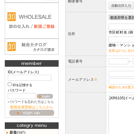
郵便番号
市区町村名 (例
住所
建物・マンショ
住所は2つに分
電話番号
-
ID(メールアドレス)
メールアドレス
※
IDを記憶する
確認のため2度
パスワード
パスワードを忘れた方はこちら
新規会員登録はこちらから
新着(567)