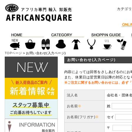
カテゴリ
TOPページ
> お問い合わせ(入力ページ)
お問い合わせ(入力ページ)
内容によっては回答をさしあげるのにお
また、休業日は翌営業日以降の対応とな
※ご注文に関するお問い合わせには、必ず「
法人名
会社名・団体
お名前
※
姓
お名前(フリガナ)
※
セイ
〒