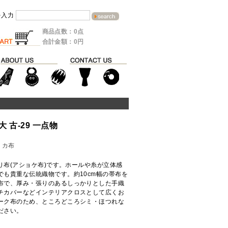
を入力
商品点数：0点
合計金額：0円
 古-29 一点物
リカ布
り布(アショケ布)です。ホールや糸が立体感
でも貴重な伝統織物です。約10cm幅の帯布を
布で、厚み・張りのあるしっかりとした手織
チカバーなどインテリアクロスとして広くお
ーク布のため、ところどころシミ・ほつれな
ださい。