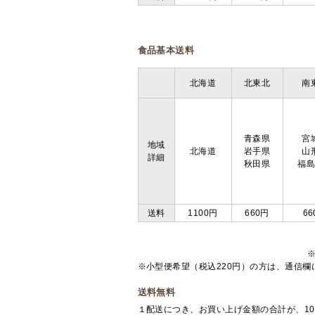
食品基本送料
北海道
北東北
南
青森県
宮
地域
北海道
岩手県
山
詳細
秋田県
福
送料
1100円
660円
66
※小型便希望（税込220円）の方は、通信
送料無料
１配送につき、お買い上げ金額の合計が、10