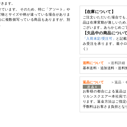
できます。
せています。 そのため、特に「アソート」や
【在庫について】
実物とサイズや柄が違っている場合がありま
ご注文いただいた場合でも
めに複数個写っている商品もありますが、別
品は在庫変動が激しいため
。
ございます。あらかじめご
【欠品中の商品につい
「入荷未定/受注可」
と記載
み受注を承ります。最小ロ
く）
送料について
＞送料詳細
基本送料・追加送料・送料
返品について
＞返品・
お客様の都合による返品は
リカンスクエアー本社宛で
ります。返金方法はご指定
手数料はお客さま負担とな