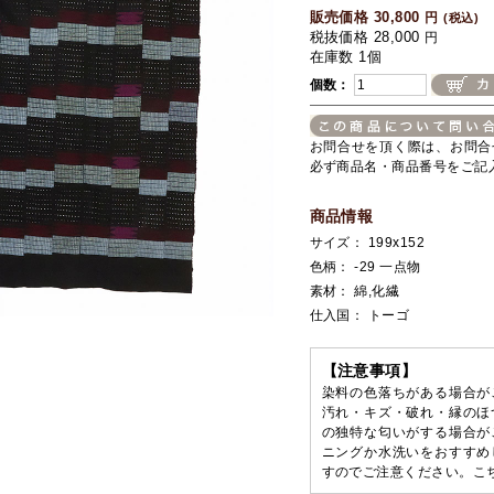
販売価格 30,800
円
(税込)
税抜価格 28,000
円
在庫数 1個
個数：
お問合せを頂く際は、お問合
必ず商品名・商品番号をご記
商品情報
サイズ： 199x152
色柄： -29 一点物
素材： 綿,化繊
仕入国： トーゴ
【注意事項】
染料の色落ちがある場合が
汚れ・キズ・破れ・縁のほ
の独特な匂いがする場合が
ニングか水洗いをおすすめ
すのでご注意ください。こ