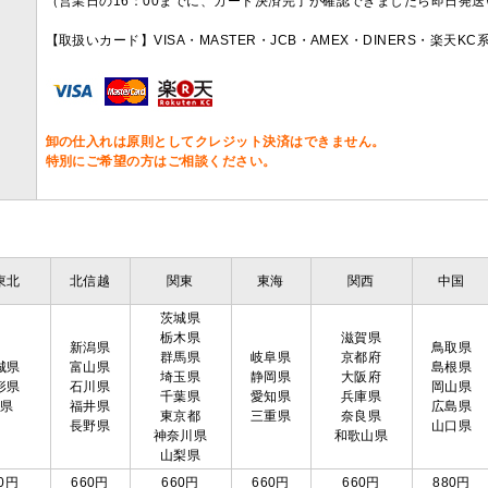
（営業日の16：00までに、カード決済完了が確認できましたら即日発
【取扱いカード】VISA・MASTER・JCB・AMEX・DINERS・楽天K
卸の仕入れは原則としてクレジット決済はできません。
特別にご希望の方はご相談ください。
東北
北信越
関東
東海
関西
中国
茨城県
栃木県
滋賀県
新潟県
鳥取県
群馬県
岐阜県
京都府
城県
富山県
島根県
埼玉県
静岡県
大阪府
形県
石川県
岡山県
千葉県
愛知県
兵庫県
島県
福井県
広島県
東京都
三重県
奈良県
長野県
山口県
神奈川県
和歌山県
山梨県
0円
660円
660円
660円
660円
880円