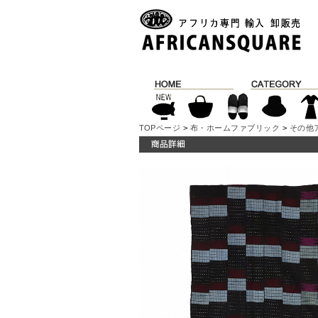
TOPページ
>
布・ホームファブリック
>
その他