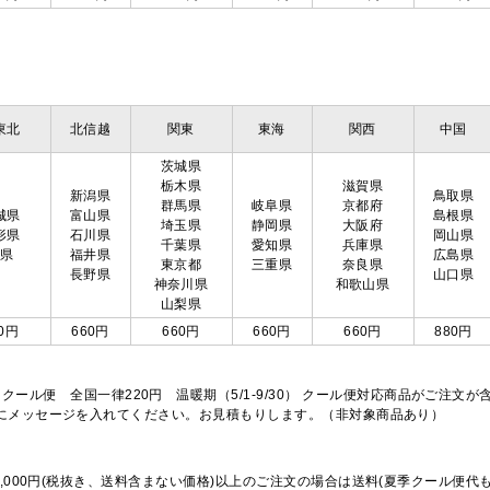
東北
北信越
関東
東海
関西
中国
茨城県
栃木県
滋賀県
新潟県
鳥取県
群馬県
岐阜県
京都府
城県
富山県
島根県
埼玉県
静岡県
大阪府
形県
石川県
岡山県
千葉県
愛知県
兵庫県
島県
福井県
広島県
東京都
三重県
奈良県
長野県
山口県
神奈川県
和歌山県
山梨県
0円
660円
660円
660円
660円
880円
※クール便 全国一律220円 温暖期（5/1-9/30） クール便対応商品がご
欄にメッセージを入れてください。お見積もりします。（非対象商品あり）
,000円(税抜き、送料含まない価格)以上のご注文の場合は送料(夏季クール便代