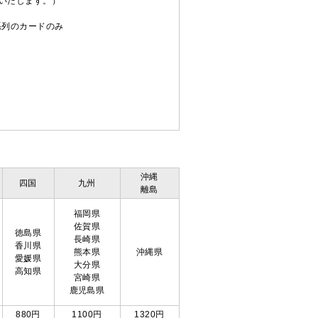
送いたします。）
C系列のカードのみ
沖縄
四国
九州
離島
福岡県
佐賀県
徳島県
長崎県
香川県
熊本県
沖縄県
愛媛県
大分県
高知県
宮崎県
鹿児島県
880円
1100円
1320円