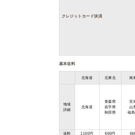
クレジットカード決済
基本送料
北海道
北東北
南
青森県
宮
地域
北海道
岩手県
山
詳細
秋田県
福
送料
1100円
660円
66