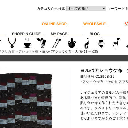
カテゴリから検索
キーワード
アフリカ布
>
アショウケ布
> ヨルバアショウケ布 大 古-29 一点物
ヨルバアショウケ布 大
商品番号 C1296B-29
>アショウケ布
>その他アフ
ナイジェリアのヨルバの手織
ある織り方が特徴的で、現地
貼り合わせて作られた大きな
布です。タペストリーやマル
使いいただけます。アンティ
どがありますが予めご了承く