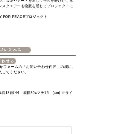
で、音楽やアートを通して平和を呼びかける
ンスクエアーも物販を通じてプロジェクトに
Y FOR PEACEプロジェクト
せフォームの「お問い合わせ内容」の欄に、
入してください。
巾着13)幅44 底幅30xマチ15 (cm) ※サイ