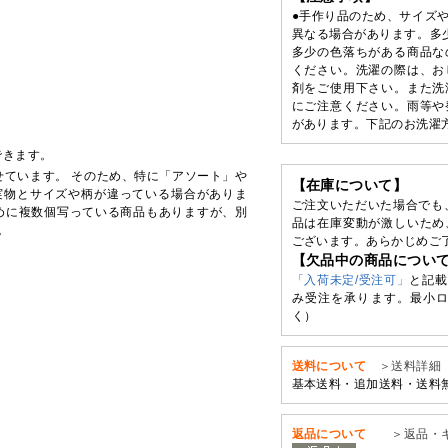
●手作り品のため、サイズ
異なる場合があります。多
多少の色落ちがある商品な
ください。洗濯の際は、お
剤をご使用下さい。また洗
にご注意ください。雨等や
があります。下記のお洗濯
できます。
せています。 そのため、特に「アソート」や
【在庫について】
実物とサイズや柄が違っている場合がありま
ご注文いただいた場合でも
めに複数個写っている商品もありますが、別
品は在庫変動が激しいため
。
ございます。あらかじめご
【欠品中の商品につい
「入荷未定/受注可」
と記載
み受注を承ります。最小ロ
く）
送料について
＞送料詳細
基本送料・追加送料・送料
返品について
＞返品・