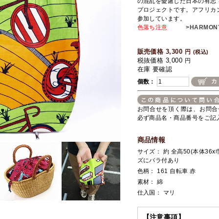
の混乱を憂慮した日本の有志
プロジェクトです。アフリカ
参加しています。
色落ち注意
>HARMON
販売価格 3,300
円
(税込)
税抜価格 3,000
円
在庫 要確認
個数：
お問合せを頂く際は、お問合
必ず商品名・商品番号をご記
商品情報
サイズ： 約 全高50(本体36x
ズにバラ付あり
色柄： 161 自転車 赤
素材： 綿
仕入国： マリ
【注意事項】