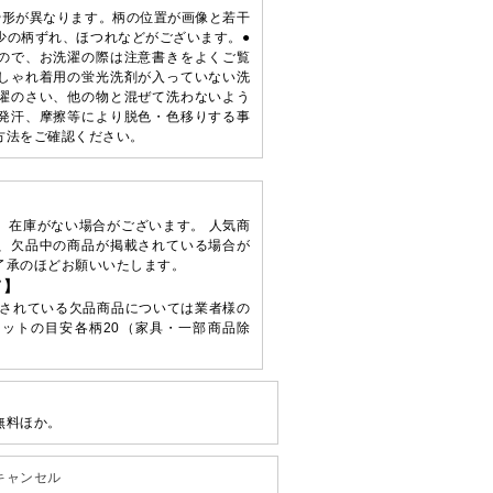
や形が異なります。柄の位置が画像と若干
少の柄ずれ、ほつれなどがございます。●
ので、お洗濯の際は注意書きをよくご覧
しゃれ着用の蛍光洗剤が入っていない洗
濯のさい、他の物と混ぜて洗わないよう
発汗、摩擦等により脱色・色移りする事
方法をご確認ください。
、在庫がない場合がございます。 人気商
、欠品中の商品が掲載されている場合が
了承のほどお願いいたします。
て】
されている欠品商品については業者様の
ットの目安各柄20（家具・一部商品除
無料ほか。
キャンセル