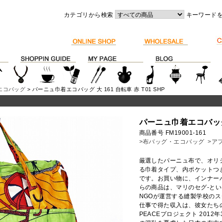
カテゴリから検索
キーワード
エコバッグ
> パーニュ巾着エコバッグ 大 161 自転車 赤 T01 SHP
パーニュ巾着エコバッグ 大
商品番号 FM19001-161
>布バッグ・エコバッグ
>アフ
厳選したパーニュ布で、オリ
る巾着タイプ、内ポケットつ
です。お買い物に、インナー
らの商品は、マリのセグ-という町の「
NGOが運営する縫製学校の
仕事で得た収入は、彼女たちの
PEACEプロジェクト 201