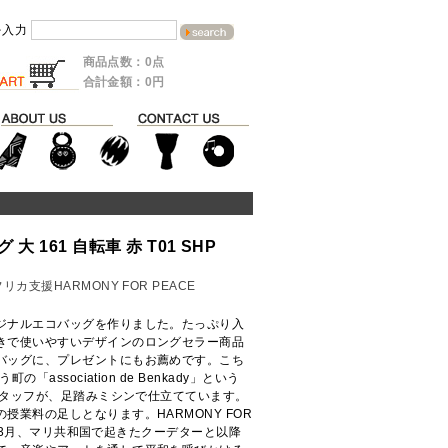
を入力
商品点数：0点
合計金額：0円
 161 自転車 赤 T01 SHP
リカ支援HARMONY FOR PEACE
ジナルエコバッグを作りました。たっぷり入
きで使いやすいデザインのロングセラー商品
バッグに、プレゼントにもお薦めです。こち
association de Benkady」という
スタッフが、足踏みミシンで仕立てています。
授業料の足しとなります。HARMONY FOR
2年3月、マリ共和国で起きたクーデターと以降