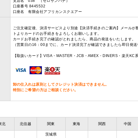
支店名 038 （ゼロサンハチ）
口座番号 8445532
口座名 有限会社アフリカンスクエアー
ご注文確定後、決済サービスより別途【決済手続きのご案内】メールが
トよりカードのお手続きをよろしくお願いします。
カードお手続き完了の確認がとれましたら、商品の発送をいたします。
（営業日の16：00までに、カード決済完了が確認できましたら即日発
【取扱いカード】VISA・MASTER・JCB・AMEX・DINERS・楽天K
卸の仕入れは原則としてクレジット決済はできません。
特別にご希望の方はご相談ください。
東北
北信越
関東
東海
関西
中国
茨城県