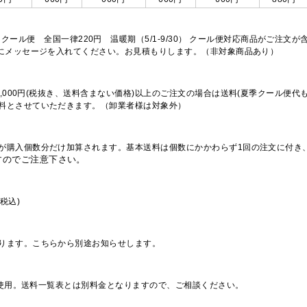
※クール便 全国一律220円 温暖期（5/1-9/30） クール便対応商品がご
欄にメッセージを入れてください。お見積もりします。（非対象商品あり）
,000円(税抜き、送料含まない価格)以上のご注文の場合は送料(夏季クール便代
料とさせていただきます。（卸業者様は対象外）
が購入個数分だけ加算されます。基本送料は個数にかかわらず1回の注文に付き
すのでご注意下さい。
税込)
ります。こちらから別途お知らせします。
を使用。送料一覧表とは別料金となりますので、ご相談ください。