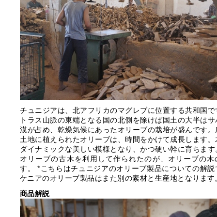
チュニジアは、北アフリカのマグレブに位置する共和国で
トラス山脈の東端となる国の北側を除けば国土の大半はサ
漠が占め、乾燥気候にあったオリーブの栽培が盛んです。
土地に植えられたオリーブは、時間をかけて成長します。
ダイナミックな美しい模様となり、かつ硬い幹に育ちます
オリーブの古木を利用して作られたのが、オリーブの木
す。 *こちらはチュニジアのオリーブ製品についての解説
ケニアのオリーブ製品はまた別の素材と生産地となります
商品解説