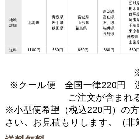
茨城
栃木
新潟県
群馬
青森県
宮城県
富山県
地域
埼玉
北海道
岩手県
山形県
石川県
詳細
千葉
秋田県
福島県
福井県
東京
長野県
神奈川
山梨
送料
1100円
660円
660円
660円
660
※クール便 全国一律220円 温
ご注文が含まれ
※小型便希望（税込220円）の
さい。お見積もりします。（非