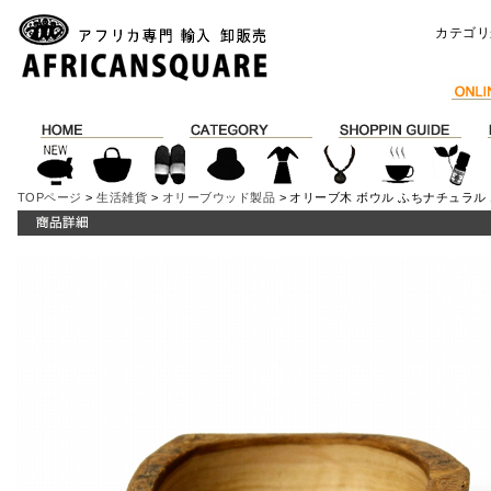
カテゴリ
TOPページ
>
生活雑貨
>
オリーブウッド製品
> オリーブ木 ボウル ふちナチュラル 1