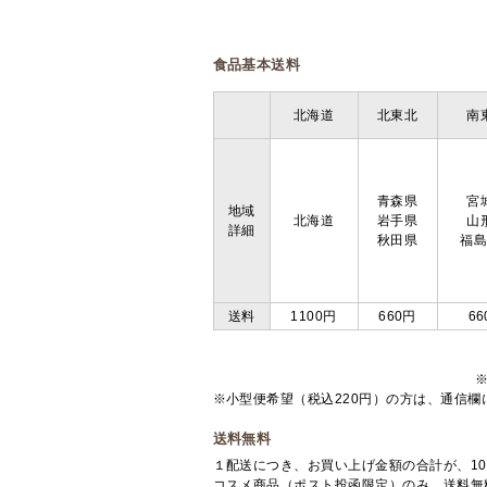
食品基本送料
北海道
北東北
南
青森県
宮
地域
北海道
岩手県
山
詳細
秋田県
福
送料
1100円
660円
66
※小型便希望（税込220円）の方は、通信
送料無料
１配送につき、お買い上げ金額の合計が、10
コスメ商品（ポスト投函限定）のみ、送料無