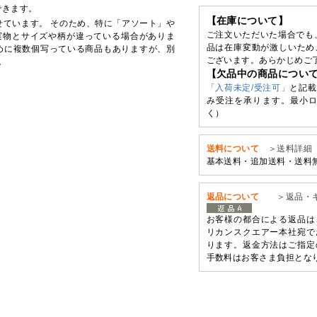
できます。
【在庫について】
せています。 そのため、特に「アソート」や
ご注文いただいた場合でも
実物とサイズや柄が違っている場合がありま
品は在庫変動が激しいため
めに複数個写っている商品もありますが、別
ございます。あらかじめご
。
【欠品中の商品につい
「入荷未定/受注可」
と記載
み受注を承ります。最小ロ
く）
送料について
＞送料詳細
基本送料・追加送料・送料
返品について
＞返品・
お客様の都合による返品は
リカンスクエアー本社宛で
ります。返金方法はご指定
手数料はお客さま負担とな