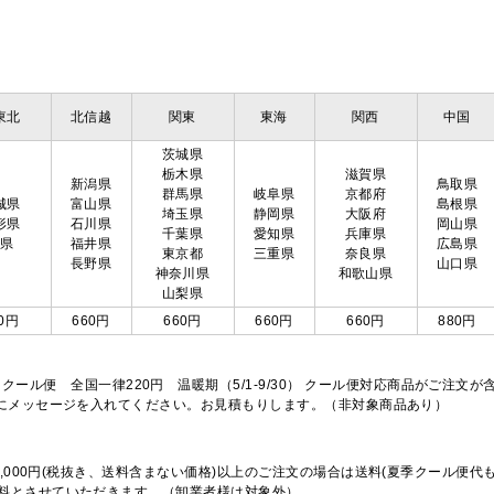
東北
北信越
関東
東海
関西
中国
茨城県
栃木県
滋賀県
新潟県
鳥取県
群馬県
岐阜県
京都府
城県
富山県
島根県
埼玉県
静岡県
大阪府
形県
石川県
岡山県
千葉県
愛知県
兵庫県
島県
福井県
広島県
東京都
三重県
奈良県
長野県
山口県
神奈川県
和歌山県
山梨県
0円
660円
660円
660円
660円
880円
※クール便 全国一律220円 温暖期（5/1-9/30） クール便対応商品がご
欄にメッセージを入れてください。お見積もりします。（非対象商品あり）
,000円(税抜き、送料含まない価格)以上のご注文の場合は送料(夏季クール便代
料とさせていただきます。（卸業者様は対象外）