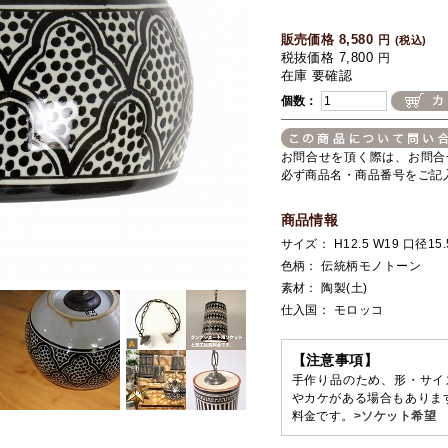
販売価格 8,580
円
(税込)
税抜価格 7,800
円
在庫 要確認
個数：
お問合せを頂く際は、お問合
必ず商品名・商品番号をご記
商品情報
サイズ： H12.5 W19 口径15.5
色柄： 伝統柄モノトーン
素材： 陶製(土)
仕入国： モロッコ
【注意事項】
手作り品のため、形・サイ
やカケがある場合もありま
料金です。
>ソケット希望