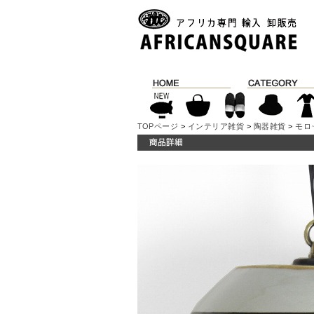
TOPページ
>
インテリア雑貨
>
陶器雑貨
>
モロ