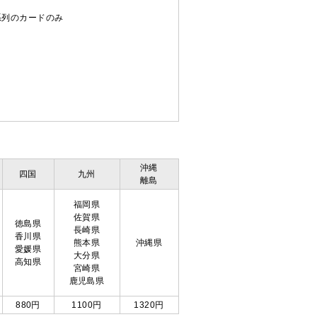
C系列のカードのみ
沖縄
四国
九州
離島
福岡県
佐賀県
徳島県
長崎県
香川県
熊本県
沖縄県
愛媛県
大分県
高知県
宮崎県
鹿児島県
880円
1100円
1320円