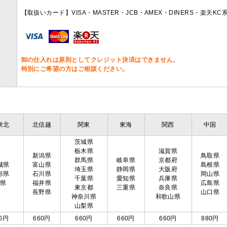
【取扱いカード】VISA・MASTER・JCB・AMEX・DINERS・楽天K
卸の仕入れは原則としてクレジット決済はできません。
特別にご希望の方はご相談ください。
東北
北信越
関東
東海
関西
中国
茨城県
栃木県
滋賀県
新潟県
鳥取県
群馬県
岐阜県
京都府
城県
富山県
島根県
埼玉県
静岡県
大阪府
形県
石川県
岡山県
千葉県
愛知県
兵庫県
島県
福井県
広島県
東京都
三重県
奈良県
長野県
山口県
神奈川県
和歌山県
山梨県
0円
660円
660円
660円
660円
880円