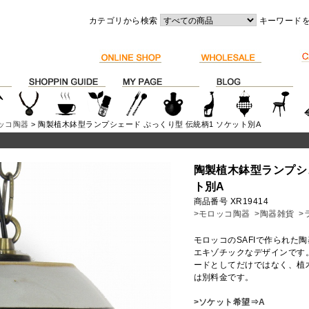
カテゴリから検索
キーワード
ッコ陶器
> 陶製植木鉢型ランプシェード ぷっくり型 伝統柄1 ソケット別A
陶製植木鉢型ランプシェ
ト別A
商品番号 XR19414
>モロッコ陶器
>陶器雑貨
>
モロッコのSAFIで作られた
エキゾチックなデザインです
ードとしてだけではなく、植
は別料金です。
>ソケット希望⇒A